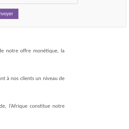
ous veillons à ce que tous nos
out en consolidant les normes
de notre offre monétique, la
nt à nos clients un niveau de
, l’Afrique constitue notre