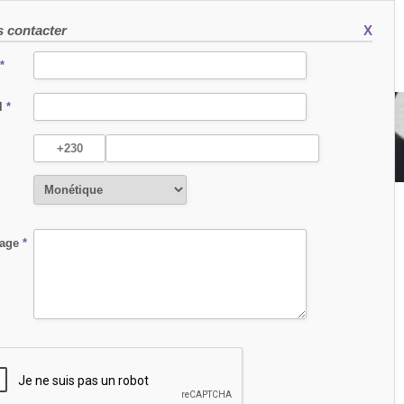
 contacter
X
R
*
l
*
sage
*
 groupes MCB (The Mauritius
puis 2021. Contrairement aux
tre de traitement membre d’un
ience éprouvée utilisant une
ard Management complet.