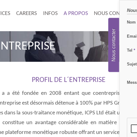
Nous
ICES
CAREERS
INFOS
A PROPOS
NOUS CONTACTE
Nom
Nous contacter
Emai
ENTREPRISE
Tel
*
Sujet
PROFIL DE L´ENTREPRISE
Mes
S, a a été fondée en 2008 entant que coentreprise des
entreprise est désormais détenue à 100% par HPS Group de
es dans la sous-traitance monétique, ICPS Ltd était un cen
a constitue un avantage considérable en matière d’expér
une plateforme monétique robuste offrant un service de C